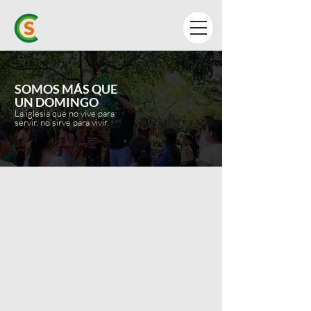
SOMOS MÁS QUE
UN DOMINGO
La iglesia que no vive para
servir, no sirve para vivir.
¡ESTO ES LO QUE
SOMOS!
Desde Fraijanes, desarrollamos
iniciativas, aprendemos en el
camino y compartimos lo que
Dios está haciendo entre