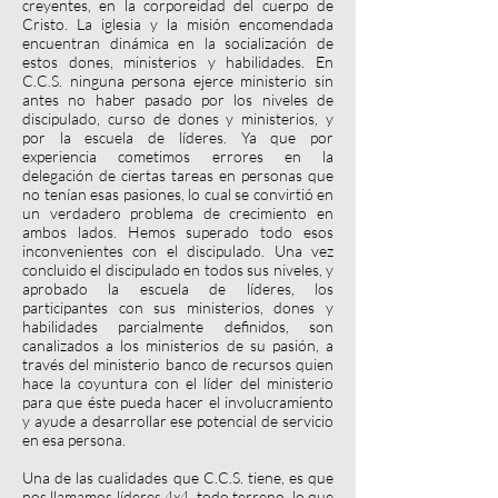
creyentes, en la corporeidad del cuerpo de
Cristo. La iglesia y la misión encomendada
encuentran dinámica en la socialización de
estos dones, ministerios y habilidades. En
C.C.S. ninguna persona ejerce ministerio sin
antes no haber pasado por los niveles de
discipulado, curso de dones y ministerios, y
por la escuela de líderes. Ya que por
experiencia cometimos errores en la
delegación de ciertas tareas en personas que
no tenían esas pasiones, lo cual se convirtió en
un verdadero problema de crecimiento en
ambos lados. Hemos superado todo esos
inconvenientes con el discipulado. Una vez
concluido el discipulado en todos sus niveles, y
aprobado la escuela de líderes, los
participantes con sus ministerios, dones y
habilidades parcialmente definidos, son
canalizados a los ministerios de su pasión, a
través del ministerio banco de recursos quien
hace la coyuntura con el líder del ministerio
para que éste pueda hacer el involucramiento
y ayude a desarrollar ese potencial de servicio
en esa persona.
Una de las cualidades que C.C.S. tiene, es que
nos llamamos líderes 4x4, todo terreno, lo que