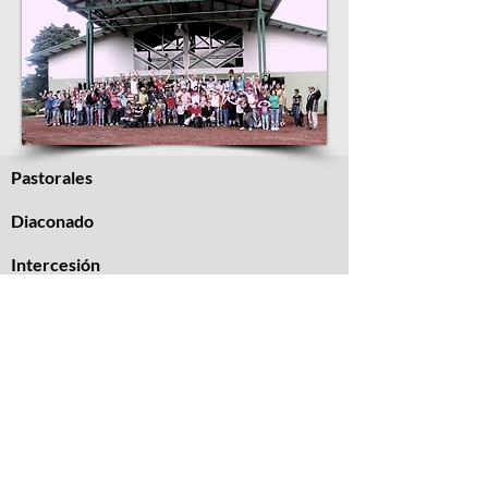
Pastorales
Diaconado
Intercesión
Emanuel
Misiones Globales
EcosMedia Online
Acompañamiento